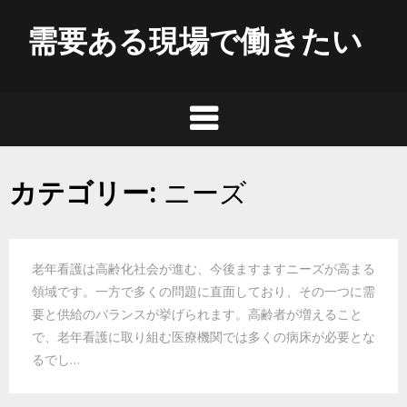
Skip
需要ある現場で働きたい
to
content
カテゴリー:
ニーズ
老年看護は高齢化社会が進む、今後ますますニーズが高まる
領域です。一方で多くの問題に直面しており、その一つに需
要と供給のバランスが挙げられます。高齢者が増えること
で、老年看護に取り組む医療機関では多くの病床が必要とな
るでし…